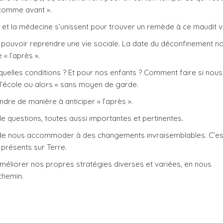
« comme avant ».
ce et la médecine s’unissent pour trouver un remède à ce maudit vi
de pouvoir reprendre une vie sociale. La date du déconfinement n
« l’après ».
elles conditions ? Et pour nos enfants ? Comment faire si nous
 l’école ou alors « sans moyen de garde.
dre de manière à anticiper « l’après ».
 de questions, toutes aussi importantes et pertinentes.
 de nous accommoder à des changements invraisemblables. C’es
présents sur Terre.
améliorer nos propres stratégies diverses et variées, en nous
chemin.