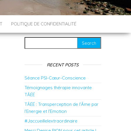
T
POLITIQUE DE CONFIDENTIALITÉ
Search for:
RECENT POSTS
Séance PSI-Cœur-Conscience
Témoignages thérapie innovante
TÂÉÉ
TÂÉÉ : Transperception de l’Âme par
l’Energie et l’Emotion
#Jaccueillelextraordinaire
Merci Denise PION pour cet article !