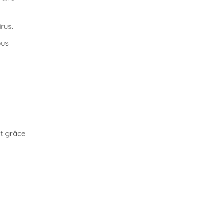
rus.
ous
t grâce