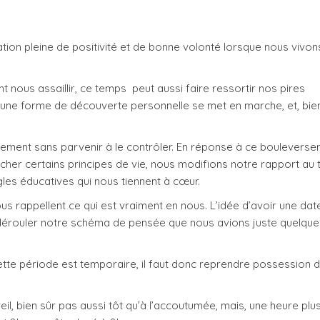
ation pleine de positivité et de bonne volonté lorsque nous vivon
 nous assaillir, ce temps peut aussi faire ressortir nos pires
u’une forme de découverte personnelle se met en marche, et, bie
ement sans parvenir à le contrôler. En réponse à ce bouleverse
cher certains principes de vie, nous modifions notre rapport au
gles éducatives qui nous tiennent à cœur.
nous rappellent ce qui est vraiment en nous. L’idée d’avoir une da
s dérouler notre schéma de pensée que nous avions juste quelque
ette période est temporaire, il faut donc reprendre possession 
eil, bien sûr pas aussi tôt qu’à l’accoutumée, mais, une heure plu