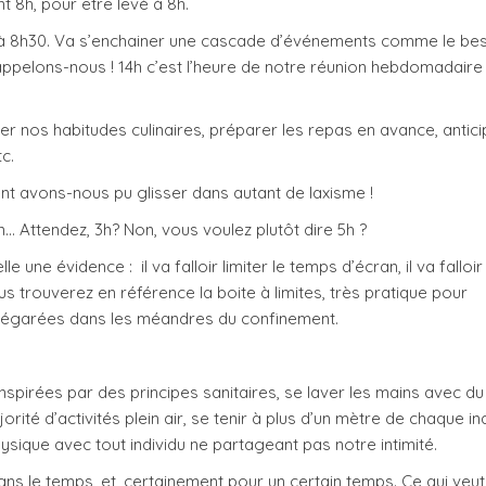
ant 8h, pour être levé à 8h.
à 8h30. Va s’enchainer une cascade d’événements comme le bes
 rappelons-nous ! 14h c’est l’heure de notre réunion hebdomadaire
nser nos habitudes culinaires, préparer les repas en avance, antici
tc.
mment avons-nous pu glisser dans autant de laxisme !
n… Attendez, 3h? Non, vous voulez plutôt dire 5h ?
 une évidence : il va falloir limiter le temps d’écran, il va falloir
s trouverez en référence la boite à limites, très pratique pour
 égarées dans les méandres du confinement.
, inspirées par des principes sanitaires, se laver les mains avec d
ité d’activités plein air, se tenir à plus d’un mètre de chaque in
hysique avec tout individu ne partageant pas notre intimité.
ans le temps, et, certainement pour un certain temps. Ce qui veut