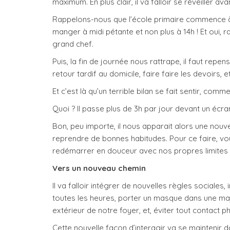
maximum. En plus clair, il va falloir se réveiller av
Rappelons-nous que l’école primaire commence 
manger à midi pétante et non plus à 14h ! Et oui,
grand chef.
Puis, la fin de journée nous rattrape, il faut repe
retour tardif au domicile, faire faire les devoirs, e
Et c’est là qu’un terrible bilan se fait sentir, co
Quoi ? Il passe plus de 3h par jour devant un écra
Bon, peu importe, il nous apparait alors une nouvelle
reprendre de bonnes habitudes. Pour ce faire, vou
redémarrer en douceur avec nos propres limites
Vers un nouveau chemin
Il va falloir intégrer de nouvelles règles sociales
toutes les heures, porter un masque dans une major
extérieur de notre foyer, et, éviter tout contact p
Cette nouvelle façon d’interagir va se maintenir d