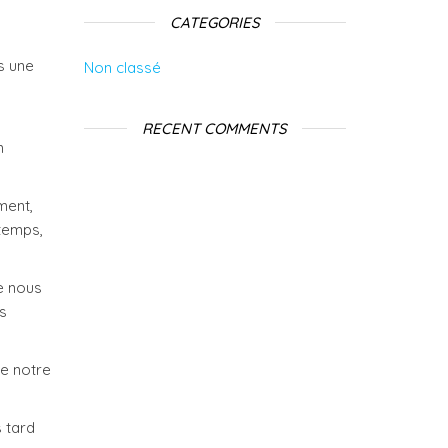
CATEGORIES
s une
Non classé
RECENT COMMENTS
n
ment,
 temps,
te nous
s
de notre
s tard