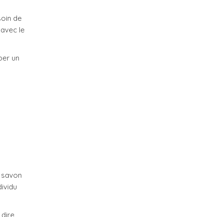
oin de
 avec le
per un
u savon
dividu
 dire